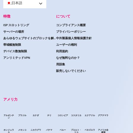
日本語
特徴
について
ISP スロットリング
コンプライアンス概要
サーバーの場所
プライバシーポリシー
あらゆるウェブサイトのブロックを解除する
中外製薬個人情報保護方針
帯域幅無制限
ユーザーの権利
デバイス数無制限
利用規約
アンリミテッドVPN
なぜ無料なのか？
用語集
販売しないでください
アメリ力
アルゼンチ
ブラジル
カナダ
チリ
コロンビア
コスタリカ
エクアドル
グアテマラ
ン
ホンジュラ
メキシコ
ニカラグワ
パナマ
ペルー
プエルト・
ベネズエラ
アメリカ合
ス
リコ
衆国