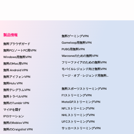
製品情報
無料ゲーミングVPN
Gameloop用無料VPN
無料ブラウザガード
PUBG用無料VPN
無料PC/ノートPC用VPN
Warzoneのための無料VPN
Windows用無料VPN
フリーファイアのための無料VPN
無料のMac用VPN
モバイルレジェンド向け無料VPN
無料 Android VPN
リージ・オブ・レジェンド用無料VPN
無料アイフォンVPN
無料Hulu VPN
無料スポーツストリーミングVPN
無料テレグラムVPN
F1ストリーミングVPN
無料トラベルVPN
MotoGPストリーミングVPN
無料のTumblr VPN
NFLストリーミングVPN
マイIPを隠す
NHLストリーミングVPN
IPロケーション
UFCストリーミングVPN
無料のRoblox VPN
サッカーストリーミングVPN
無料のCraigslist VPN