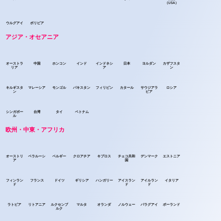
（USA）
ウルグアイ
ボリビア
アジア・オセアニア
オーストラ
中国
ホンコン
インド
インドネシ
日本
ヨルダン
カザフスタ
リア
ア
ン
キルギスタ
マレーシア
モンゴル
パキスタン
フィリピン
カタール
サウジアラ
ロシア
ン
ビア
シンガポー
台湾
タイ
ベトナム
ル
欧州・中東・アフリカ
オーストリ
ベラルーシ
ベルギー
クロアチア
キプロス
チェコ共和
デンマーク
エストニア
ア
国
フィンラン
フランス
ドイツ
ギリシア
ハンガリー
アイスラン
アイルラン
イタリア
ド
ド
ド
ラトビア
リトアニア
ルクセンブ
マルタ
オランダ
ノルウェー
パラグアイ
ポーランド
ルク