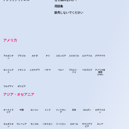
用語集
販売しないでください
アメリ力
アルゼンチ
ブラジル
カナダ
チリ
コロンビア
コスタリカ
エクアドル
グアテマラ
ン
ホンジュラ
メキシコ
ニカラグワ
パナマ
ペルー
プエルト・
ベネズエラ
アメリカ合
ス
リコ
衆国
（USA）
ウルグアイ
ボリビア
アジア・オセアニア
オーストラ
中国
ホンコン
インド
インドネシ
日本
ヨルダン
カザフスタ
リア
ア
ン
キルギスタ
マレーシア
モンゴル
パキスタン
フィリピン
カタール
サウジアラ
ロシア
ン
ビア