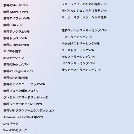
フリーファイアのための無料VPN
無料のMac用VPN
モバイルレジェンド向け無料VPN
無料 Android VPN
リージ・オブ・レジェンド用無料VPN
無料アイフォンVPN
無料Hulu VPN
無料スポーツストリーミングVPN
無料テレグラムVPN
F1ストリーミングVPN
無料トラベルVPN
MotoGPストリーミングVPN
無料のTumblr VPN
NFLストリーミングVPN
マイIPを隠す
NHLストリーミングVPN
IPロケーション
UFCストリーミングVPN
無料のRoblox VPN
サッカーストリーミングVPN
無料のCraigslist VPN
無料のNetflix VPN
無料のディズニー・プラスVPN
無料ブロック解除プロキシ
ランダムパスワードジェネレータ
無料ルーターIPアドレスVPN
無料VPNブラウザーエクステンション
Amazon Fire TV Stick用VPN
DNSリーク
WebRTCのリーク