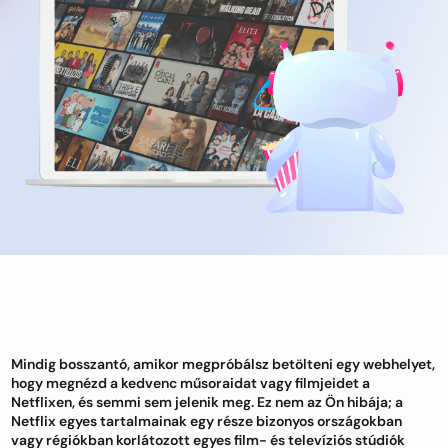
Mindig bosszantó, amikor megpróbálsz betölteni egy webhelyet,
hogy megnézd a kedvenc műsoraidat vagy filmjeidet a
Netflixen, és semmi sem jelenik meg. Ez nem az Ön hibája; a
Netflix egyes tartalmainak egy része bizonyos országokban
vagy régiókban korlátozott egyes film- és televíziós stúdiók