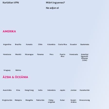
Korlátlan VPN
Miért ingyenes?
Ne adjon el
AMERIKA
Argentína
Brazília
Kanada
Chile
Kolumbia
Costa Rica
Ecuador
Guatemala
Honduras
Mexikó
Nicaragua
Panama
Peru
Puerto
Venezuela
Amerikai
Rico
Egyesült
Államok
(USA)
Uruguay
Bolívia
ÁZSIA & ÓCEÁNIA
Ausztrália
Kína
Hong Kong
India
Indonézia
Japán
Jordan
Kazahsztán
Kirgizisztán
Malajzia
Mongólia
Pakisztán
Fülöp-
Katar
Szaúd-
Oroszország
szigetek
Arábia