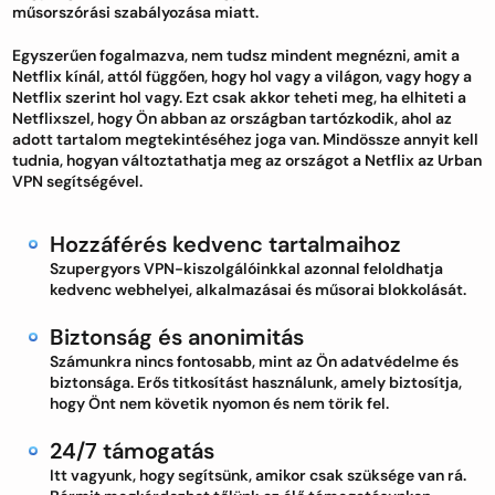
műsorszórási szabályozása miatt.
Egyszerűen fogalmazva, nem tudsz mindent megnézni, amit a
Netflix kínál, attól függően, hogy hol vagy a világon, vagy hogy a
Netflix szerint hol vagy. Ezt csak akkor teheti meg, ha elhiteti a
Netflixszel, hogy Ön abban az országban tartózkodik, ahol az
adott tartalom megtekintéséhez joga van. Mindössze annyit kell
tudnia, hogyan változtathatja meg az országot a Netflix az Urban
VPN segítségével.
Hozzáférés kedvenc tartalmaihoz
Szupergyors VPN-kiszolgálóinkkal azonnal feloldhatja
kedvenc webhelyei, alkalmazásai és műsorai blokkolását.
Biztonság és anonimitás
Számunkra nincs fontosabb, mint az Ön adatvédelme és
biztonsága. Erős titkosítást használunk, amely biztosítja,
hogy Önt nem követik nyomon és nem törik fel.
24/7 támogatás
Itt vagyunk, hogy segítsünk, amikor csak szüksége van rá.