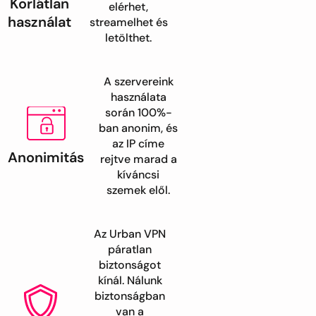
Korlátlan
elérhet,
használat
streamelhet és
letölthet.
A szervereink
használata
során 100%-
ban anonim, és
az IP címe
Anonimitás
rejtve marad a
kíváncsi
szemek elől.
Az Urban VPN
páratlan
biztonságot
kínál. Nálunk
biztonságban
van a