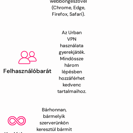
webböngészővel
(Chrome, Edge,
Firefox, Safari).
Az Urban
VPN
használata
gyerekjáték.
Mindössze
három
Felhasználóbarát
lépésben
hozzáférhet
kedvenc
tartalmaihoz.
Bárhonnan,
bármelyik
szerverünkön
keresztül bármit