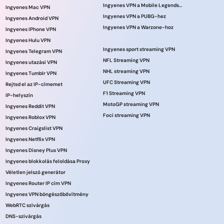
Ingyenes VPN a Mobile Legends számára
Ingyenes Mac VPN
Ingyenes VPN a PUBG-hez
Ingyenes Android VPN
Ingyenes VPN a Warzone-hoz
Ingyenes IPhone VPN
Ingyenes Hulu VPN
Ingyenes sport streaming VPN
Ingyenes Telegram VPN
NFL Streaming VPN
Ingyenes utazási VPN
NHL streaming VPN
Ingyenes Tumblr VPN
UFC Streaming VPN
Rejtsd el az IP-címemet
F1 Streaming VPN
IP-helyszín
MotoGP streaming VPN
Ingyenes Reddit VPN
Foci streaming VPN
Ingyenes Roblox VPN
Ingyenes Craigslist VPN
Ingyenes Netflix VPN
Ingyenes Disney Plus VPN
Ingyenes blokkolás feloldása Proxy
Véletlen jelszó generátor
Ingyenes Router IP cím VPN
Ingyenes VPN böngészőbővítmény
WebRTC szivárgás
DNS-szivárgás