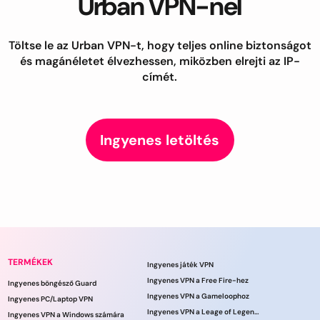
Urban VPN-nel
Töltse le az Urban VPN-t, hogy teljes online biztonságot
és magánéletet élvezhessen, miközben elrejti az IP-
címét.
Ingyenes letöltés
TERMÉKEK
Ingyenes játék VPN
Ingyenes VPN a Free Fire-hez
Ingyenes böngésző Guard
Ingyenes VPN a Gameloophoz
Ingyenes PC/Laptop VPN
Ingyenes VPN a Leage of Legends játékhoz
Ingyenes VPN a Windows számára