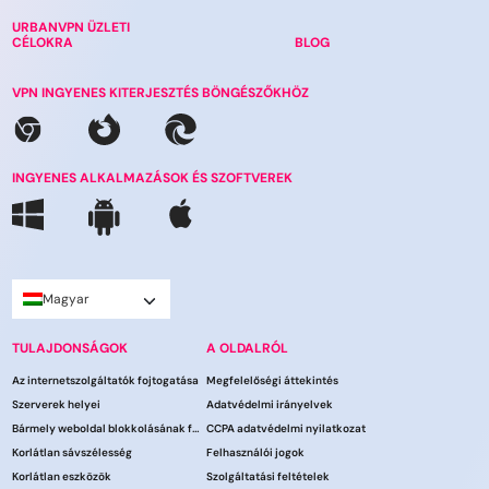
URBANVPN ÜZLETI
CÉLOKRA
BLOG
VPN INGYENES KITERJESZTÉS BÖNGÉSZŐKHÖZ
INGYENES ALKALMAZÁSOK ÉS SZOFTVEREK
Magyar
TULAJDONSÁGOK
A OLDALRÓL
Az internetszolgáltatók fojtogatása
Megfelelőségi áttekintés
Szerverek helyei
Adatvédelmi irányelvek
Bármely weboldal blokkolásának feloldása
CCPA adatvédelmi nyilatkozat
Korlátlan sávszélesség
Felhasználói jogok
Korlátlan eszközök
Szolgáltatási feltételek