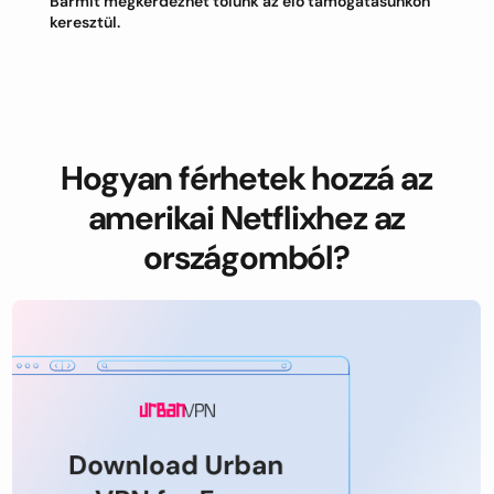
Bármit megkérdezhet tőlünk az élő támogatásunkon
keresztül.
Hogyan férhetek hozzá az
amerikai Netflixhez az
országomból?