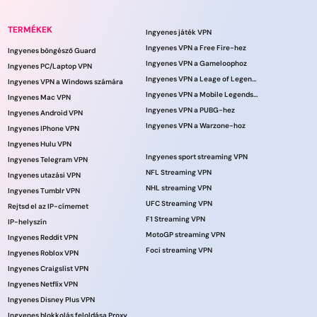
TERMÉKEK
Ingyenes játék VPN
Ingyenes VPN a Free Fire-hez
Ingyenes böngésző Guard
Ingyenes VPN a Gameloophoz
Ingyenes PC/Laptop VPN
Ingyenes VPN a Leage of Legends játékhoz
Ingyenes VPN a Windows számára
Ingyenes VPN a Mobile Legends számára
Ingyenes Mac VPN
Ingyenes VPN a PUBG-hez
Ingyenes Android VPN
Ingyenes VPN a Warzone-hoz
Ingyenes IPhone VPN
Ingyenes Hulu VPN
Ingyenes sport streaming VPN
Ingyenes Telegram VPN
NFL Streaming VPN
Ingyenes utazási VPN
NHL streaming VPN
Ingyenes Tumblr VPN
UFC Streaming VPN
Rejtsd el az IP-címemet
F1 Streaming VPN
IP-helyszín
MotoGP streaming VPN
Ingyenes Reddit VPN
Foci streaming VPN
Ingyenes Roblox VPN
Ingyenes Craigslist VPN
Ingyenes Netflix VPN
Ingyenes Disney Plus VPN
Ingyenes blokkolás feloldása Proxy