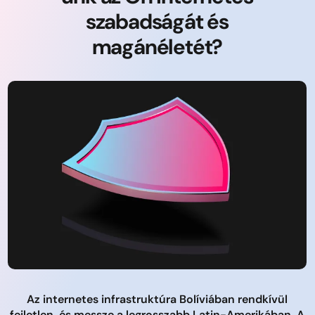
szabadságát és
magánéletét?
Az internetes infrastruktúra Bolíviában rendkívül
fejletlen, és messze a legrosszabb Latin-Amerikában. A