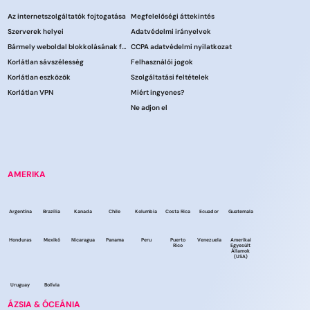
Az internetszolgáltatók fojtogatása
Megfelelőségi áttekintés
Szerverek helyei
Adatvédelmi irányelvek
Bármely weboldal blokkolásának feloldása
CCPA adatvédelmi nyilatkozat
Korlátlan sávszélesség
Felhasználói jogok
Korlátlan eszközök
Szolgáltatási feltételek
Korlátlan VPN
Miért ingyenes?
Ne adjon el
AMERIKA
Argentína
Brazília
Kanada
Chile
Kolumbia
Costa Rica
Ecuador
Guatemala
Honduras
Mexikó
Nicaragua
Panama
Peru
Puerto
Venezuela
Amerikai
Rico
Egyesült
Államok
(USA)
Uruguay
Bolívia
ÁZSIA & ÓCEÁNIA