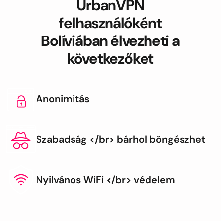
UrbanVPN
felhasználóként
Bolíviában élvezheti a
következőket
Anonimitás
Szabadság </br> bárhol böngészhet
Nyilvános WiFi </br> védelem