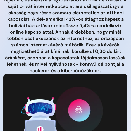
saját privát internetkapcsolat ára csillagászati, így a
lakosság nagy része számára elérhetetlen az otthoni
kapcsolat. A dél-amerikai 42%-os átlaghoz képest a
bolíviai háztartások mindössze 5,4%-a rendelkezik
online kapcsolattal. Annak érdekében, hogy minél
többen csatlakozzanak az internethez, az országban
számos internetkávézó működik. Ezek a kávézók
megfizethető árat kínálnak, körülbelül 0,30 dollárt
óránként, azonban a kapcsolatok fájdalmasan lassúak
lehetnek, és mivel nyilvánosak - könnyű célpontjai a
hackerek és a kiberbűnözőknek.