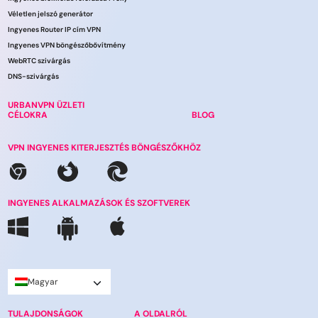
Véletlen jelszó generátor
Ingyenes Router IP cím VPN
Ingyenes VPN böngészőbővítmény
WebRTC szivárgás
DNS-szivárgás
URBANVPN ÜZLETI
CÉLOKRA
BLOG
VPN INGYENES KITERJESZTÉS BÖNGÉSZŐKHÖZ
INGYENES ALKALMAZÁSOK ÉS SZOFTVEREK
Magyar
TULAJDONSÁGOK
A OLDALRÓL