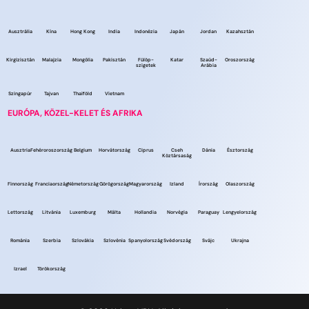
Ausztrália
Kína
Hong Kong
India
Indonézia
Japán
Jordan
Kazahsztán
Kirgizisztán
Malajzia
Mongólia
Pakisztán
Fülöp-
Katar
Szaúd-
Oroszország
szigetek
Arábia
Szingapúr
Tajvan
Thaiföld
Vietnam
EURÓPA, KÖZEL-KELET ÉS AFRIKA
Ausztria
Fehéroroszország
Belgium
Horvátország
Ciprus
Cseh
Dánia
Észtország
Köztársaság
Finnország
Franciaország
Németország
Görögország
Magyarország
Izland
Írország
Olaszország
Lettország
Litvánia
Luxemburg
Málta
Hollandia
Norvégia
Paraguay
Lengyelország
Románia
Szerbia
Szlovákia
Szlovénia
Spanyolország
Svédország
Svájc
Ukrajna
Izrael
Törökország