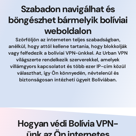
Szabadon navigálhat és
böngészhet bármelyik bolíviai
weboldalon
Szörföljön az interneten teljes szabadságban,
anélkül, hogy attól kellene tartania, hogy blokkolják
vagy felfedezik a bolíviai VPN-ünkkel. Az Urban VPN
világszerte rendelkezik szerverekkel, amelyek
villámgyors kapcsolatot és több ezer IP-cím közül
választhat, így Ön könnyedén, névtelenül és
biztonságosan intézheti ügyeit Bolíviában.
Hogyan védi Bolívia VPN-
ünk az Ön internetes