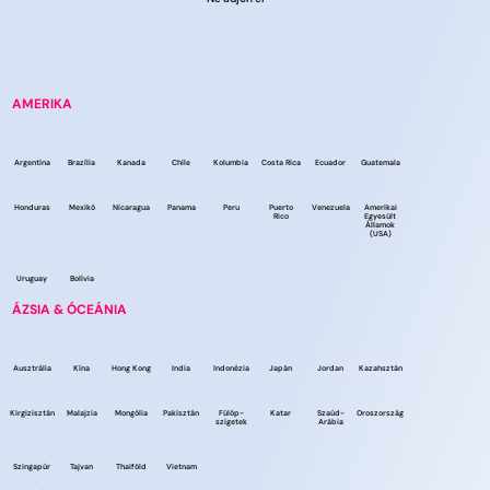
AMERIKA
Argentína
Brazília
Kanada
Chile
Kolumbia
Costa Rica
Ecuador
Guatemala
Honduras
Mexikó
Nicaragua
Panama
Peru
Puerto
Venezuela
Amerikai
Rico
Egyesült
Államok
(USA)
Uruguay
Bolívia
ÁZSIA & ÓCEÁNIA
Ausztrália
Kína
Hong Kong
India
Indonézia
Japán
Jordan
Kazahsztán
Kirgizisztán
Malajzia
Mongólia
Pakisztán
Fülöp-
Katar
Szaúd-
Oroszország
szigetek
Arábia
Szingapúr
Tajvan
Thaiföld
Vietnam