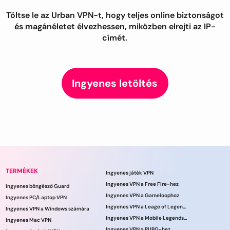
Töltse le az Urban VPN-t, hogy teljes online biztonságot
és magánéletet élvezhessen, miközben elrejti az IP-
címét.
Ingyenes letöltés
TERMÉKEK
Ingyenes játék VPN
Ingyenes VPN a Free Fire-hez
Ingyenes böngésző Guard
Ingyenes VPN a Gameloophoz
Ingyenes PC/Laptop VPN
Ingyenes VPN a Leage of Legends játékhoz
Ingyenes VPN a Windows számára
Ingyenes VPN a Mobile Legends számára
Ingyenes Mac VPN
Ingyenes VPN a PUBG-hez