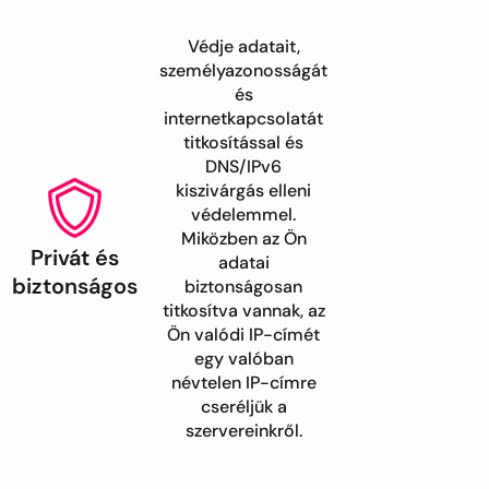
Védje adatait,
személyazonosságát
és
internetkapcsolatát
titkosítással és
DNS/IPv6
kiszivárgás elleni
védelemmel.
Miközben az Ön
Privát és
adatai
biztonságos
biztonságosan
titkosítva vannak, az
Ön valódi IP-címét
egy valóban
névtelen IP-címre
cseréljük a
szervereinkről.