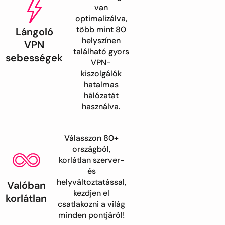
van
optimalizálva,
több mint 80
Lángoló
helyszínen
VPN
található gyors
sebességek
VPN-
kiszolgálók
hatalmas
hálózatát
használva.
Válasszon 80+
országból,
korlátlan szerver-
és
helyváltoztatással,
Valóban
kezdjen el
korlátlan
csatlakozni a világ
minden pontjáról!