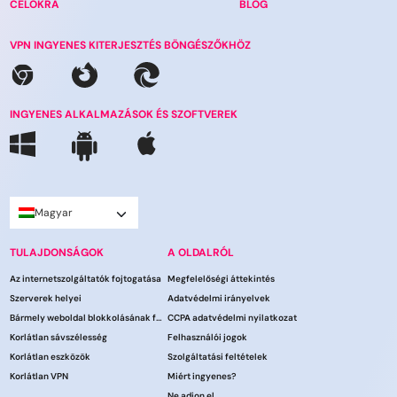
CÉLOKRA
BLOG
VPN INGYENES KITERJESZTÉS BÖNGÉSZŐKHÖZ
INGYENES ALKALMAZÁSOK ÉS SZOFTVEREK
Magyar
TULAJDONSÁGOK
A OLDALRÓL
Az internetszolgáltatók fojtogatása
Megfelelőségi áttekintés
Szerverek helyei
Adatvédelmi irányelvek
Bármely weboldal blokkolásának feloldása
CCPA adatvédelmi nyilatkozat
Korlátlan sávszélesség
Felhasználói jogok
Korlátlan eszközök
Szolgáltatási feltételek
Korlátlan VPN
Miért ingyenes?
Ne adjon el