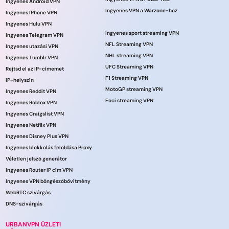
Ingyenes Android VPN
Ingyenes VPN a Warzone-hoz
Ingyenes IPhone VPN
Ingyenes Hulu VPN
Ingyenes sport streaming VPN
Ingyenes Telegram VPN
NFL Streaming VPN
Ingyenes utazási VPN
NHL streaming VPN
Ingyenes Tumblr VPN
UFC Streaming VPN
Rejtsd el az IP-címemet
F1 Streaming VPN
IP-helyszín
MotoGP streaming VPN
Ingyenes Reddit VPN
Foci streaming VPN
Ingyenes Roblox VPN
Ingyenes Craigslist VPN
Ingyenes Netflix VPN
Ingyenes Disney Plus VPN
Ingyenes blokkolás feloldása Proxy
Véletlen jelszó generátor
Ingyenes Router IP cím VPN
Ingyenes VPN böngészőbővítmény
WebRTC szivárgás
DNS-szivárgás
URBANVPN ÜZLETI